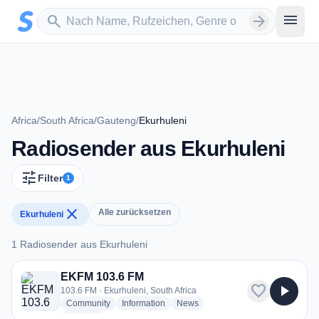
Zum Hauptinhalt springen
Sender suchen
menu
search
arrow_forward
Africa
/
South Africa
/
Gauteng
/
Ekurhuleni
Radiosender aus Ekurhuleni
tune
Filter
1
close
Alle zurücksetzen
Ekurhuleni
1 Radiosender aus Ekurhuleni
1 Radiosender aus Ekurhuleni
EKFM 103.6 FM
favorite
play_arrow
103.6 FM · Ekurhuleni, South Africa
radio stations
radio stations
radio stations
Community
Information
News
more genres for EKFM 103.6 FM
+1
more