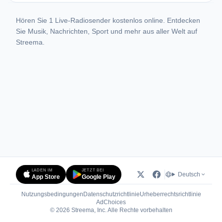
Hören Sie 1 Live-Radiosender kostenlos online. Entdecken
Sie Musik, Nachrichten, Sport und mehr aus aller Welt auf
Streema.
LADEN IM
JETZT BEI
Deutsch
App Store
Google Play
Nutzungsbedingungen
Datenschutzrichtlinie
Urheberrechtsrichtlinie
(öffnet in neuem Tab)
AdChoices
© 2026 Streema, Inc. Alle Rechte vorbehalten