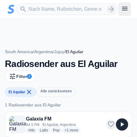
Zum Hauptinhalt springen
Sender suchen
menu
search
arrow_forward
South America
/
Argentina
/
Jujuy
/
El Aguilar
Radiosender aus El Aguilar
tune
Filter
1
close
Alle zurücksetzen
El Aguilar
1 Radiosender aus El Aguilar
1 Radiosender aus El Aguilar
Galaxia FM
favorite
play_arrow
94.5 FM · El Aguilar, Argentina
radio stations
radio stations
radio stations
more genres for Galaxia FM
Hits
Latin
Pop
+1
more