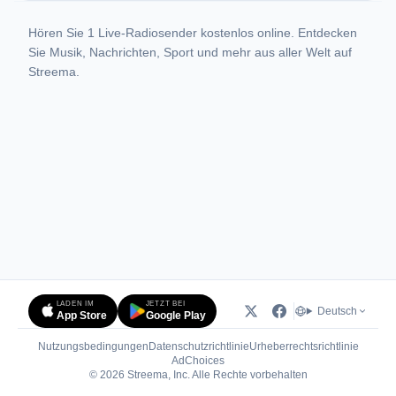
Hören Sie 1 Live-Radiosender kostenlos online. Entdecken
Sie Musik, Nachrichten, Sport und mehr aus aller Welt auf
Streema.
LADEN IM
JETZT BEI
Deutsch
App Store
Google Play
Nutzungsbedingungen
Datenschutzrichtlinie
Urheberrechtsrichtlinie
(öffnet in neuem Tab)
AdChoices
© 2026 Streema, Inc. Alle Rechte vorbehalten