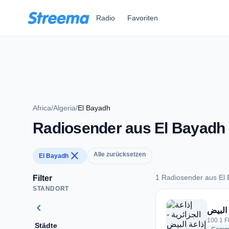
Zum Hauptinhalt springen
Radio
Favoriten
Africa
/
Algeria
/
El Bayadh
Radiosender aus El Bayadh
close
Alle zurücksetzen
El Bayadh
1 Radiosender aus El
Filter
STANDORT
1 Radiosender aus 
chevron_left
 البيض
100.1 F
Städte