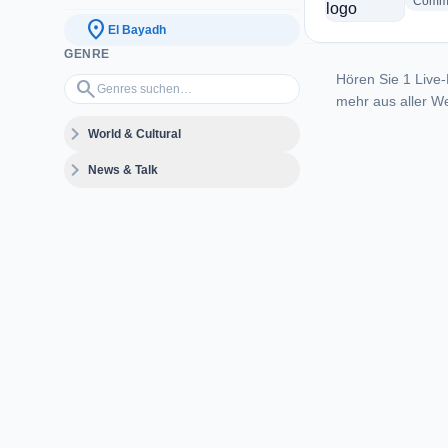
Commu
location_on
El Bayadh
GENRE
Hören Sie 1 Live-
Genres suchen…
search
mehr aus aller We
expand_more
World & Cultural
expand_more
News & Talk