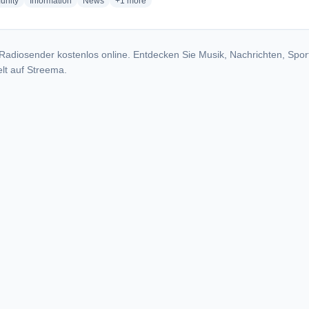
radio stations
radio stations
radio stations
more genres for إذاعة الجزائرية - إذاعة البيض
nity
Information
News
+1
more
Radiosender kostenlos online. Entdecken Sie Musik, Nachrichten, Spor
lt auf Streema.