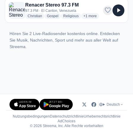
Renacer Stereo 97.3 FM
favorite
play_arrow
97.3 FM · El Canton, Venezuela
radio stations
radio stations
radio stations
more genres for Renacer St
Christian
Gospel
Religious
+1
more
Hören Sie 2 Live-Radiosender kostenlos online. Entdecken
Sie Musik, Nachrichten, Sport und mehr aus aller Welt auf
Streema.
LADEN IM
JETZT BEI
Deutsch
App Store
Google Play
Nutzungsbedingungen
Datenschutzrichtlinie
Urheberrechtsrichtlinie
(öffnet in neuem Tab)
AdChoices
© 2026 Streema, Inc. Alle Rechte vorbehalten