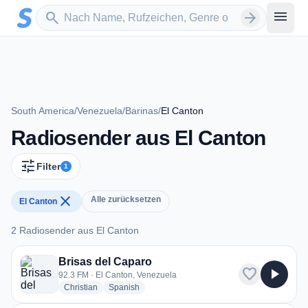
Zum Hauptinhalt springen
Sender suchen
menu
search
arrow_forward
South America
/
Venezuela
/
Barinas
/
El Canton
Radiosender aus El Canton
tune
Filter
1
close
Alle zurücksetzen
El Canton
2 Radiosender aus El Canton
2 Radiosender aus El Canton
Brisas del Caparo
favorite
play_arrow
92.3 FM · El Canton, Venezuela
radio stations
radio stations
Christian
Spanish