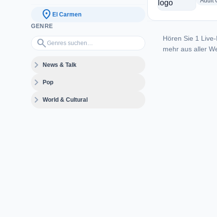
Adult
location_on
El Carmen
GENRE
Hören Sie 1 Live-
Genres suchen…
search
mehr aus aller We
expand_more
News & Talk
expand_more
Pop
expand_more
World & Cultural