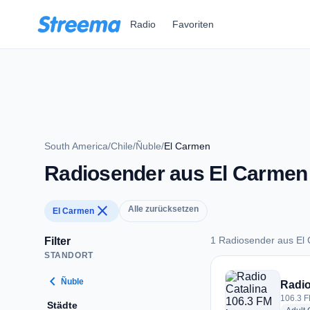
Zum Hauptinhalt springen
Radio
Favoriten
South America
/
Chile
/
Ñuble
/
El Carmen
Radiosender aus El Carmen
close
Alle zurücksetzen
El Carmen
1 Radiosender aus El
Filter
STANDORT
1 Radiosender aus 
chevron_left
Ñuble
Radio
106.3 F
Städte