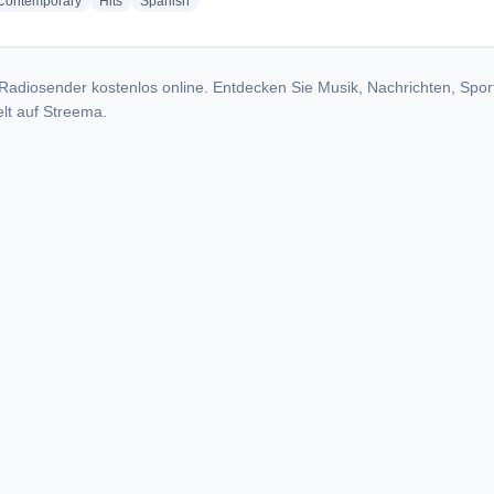
radio stations
radio stations
radio stations
 Contemporary
Hits
Spanish
Radiosender kostenlos online. Entdecken Sie Musik, Nachrichten, Spor
lt auf Streema.