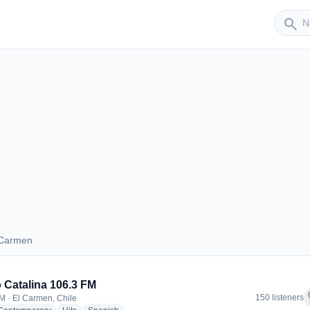
Sender
search
 Carmen
El Carmen
 Catalina 106.3 FM
f
150 listeners
M · El Carmen, Chile