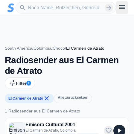
Zum Hauptinhalt springen
Sender suchen
menu
search
arrow_forward
South America
/
Colombia
/
Choco
/
El Carmen de Atrato
Radiosender aus El Carmen
de Atrato
tune
Filter
1
close
Alle zurücksetzen
El Carmen de Atrato
1 Radiosender aus El Carmen de Atrato
1 Radiosender aus El Carmen de Atrato
Emisora Cultural 2001
favorite
play_arrow
El Carmen de Atrato, Colombia