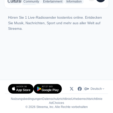
radio stations
radio stations
radio stations
Community
Entertainment
Information
more genres for Emisora Cultural 2001
+3
more
Hören Sie 1 Live-Radiosender kostenlos online. Entdecken
Sie Musik, Nachrichten, Sport und mehr aus aller Welt auf
Streema.
LADEN IM
JETZT BEI
Deutsch
App Store
Google Play
Nutzungsbedingungen
Datenschutzrichtlinie
Urheberrechtsrichtlinie
(öffnet in neuem Tab)
AdChoices
© 2026 Streema, Inc. Alle Rechte vorbehalten