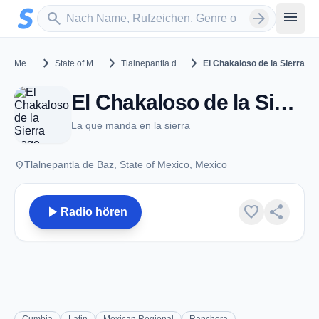
Zum Hauptinhalt springen
Sender suchen
menu
search
arrow_forward
chevron_right
chevron_right
chevron_right
Mexico
State of Mexico
Tlalnepantla de Baz
El Chakaloso de la Sierra
El Chakaloso de la Sierra - Tlalnepantla de Baz
La que manda en la sierra
place
Tlalnepantla de Baz, State of Mexico, Mexico
play_arrow
favorite
share
Radio hören