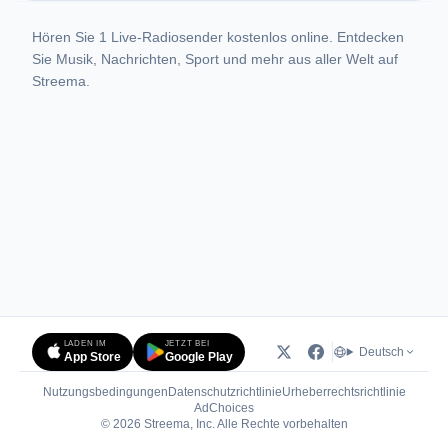
Hören Sie 1 Live-Radiosender kostenlos online. Entdecken
Sie Musik, Nachrichten, Sport und mehr aus aller Welt auf
Streema.
LADEN IM
JETZT BEI
Deutsch
App Store
Google Play
Nutzungsbedingungen
Datenschutzrichtlinie
Urheberrechtsrichtlinie
(öffnet in neuem Tab)
AdChoices
© 2026 Streema, Inc. Alle Rechte vorbehalten