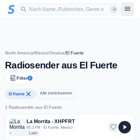
Zum Hauptinhalt springen
Sender suchen
menu
search
arrow_forward
North America
/
Mexico
/
Sinaloa
/
El Fuerte
Radiosender aus El Fuerte
tune
Filter
1
close
Alle zurücksetzen
El Fuerte
1 Radiosender aus El Fuerte
1 Radiosender aus El Fuerte
La Morrita - XHPFRT
favorite
play_arrow
95.3 FM · El Fuerte, Mexico
radio stations
Latin