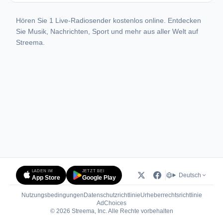
Hören Sie 1 Live-Radiosender kostenlos online. Entdecken
Sie Musik, Nachrichten, Sport und mehr aus aller Welt auf
Streema.
LADEN IM
JETZT BEI
Deutsch
App Store
Google Play
Nutzungsbedingungen
Datenschutzrichtlinie
Urheberrechtsrichtlinie
(öffnet in neuem Tab)
AdChoices
© 2026 Streema, Inc. Alle Rechte vorbehalten