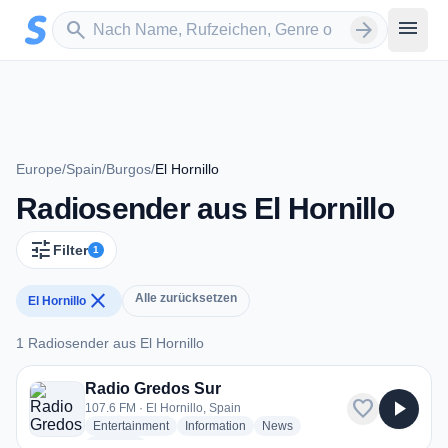
Zum Hauptinhalt springen
Sender suchen
menu
search
arrow_forward
Europe
/
Spain
/
Burgos
/
El Hornillo
Radiosender aus El Hornillo
tune
Filter
1
close
Alle zurücksetzen
El Hornillo
1 Radiosender aus El Hornillo
1 Radiosender aus El Hornillo
Radio Gredos Sur
favorite
play_arrow
107.6 FM · El Hornillo, Spain
radio stations
radio stations
radio stations
Entertainment
Information
News
more genres for Radio Gredos Sur
+1
more