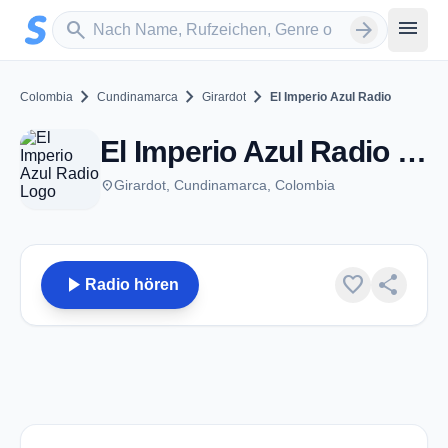
Zum Hauptinhalt springen
Sender suchen
menu
search
arrow_forward
chevron_right
chevron_right
chevron_right
Colombia
Cundinamarca
Girardot
El Imperio Azul Radio
El Imperio Azul Radio - Girardot
place
Girardot, Cundinamarca, Colombia
play_arrow
favorite
share
Radio hören