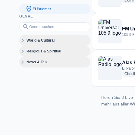
Commu
location_on
El Palomar
GENRE
Genres suchen…
search
FM Un
105.9 F
expand_more
World & Cultural
expand_more
Religious & Spiritual
expand_more
News & Talk
Alas 
El Palo
Christ
Hören Sie 3 Live-
mehr aus aller We