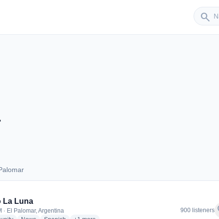
Sender
search
r
 Palomar
El Palomar
 La Luna
f
900 listeners
 · El Palomar, Argentina