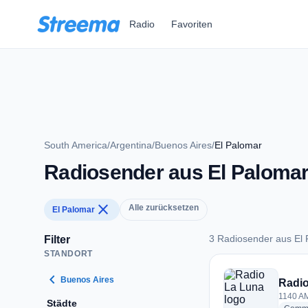
Zum Hauptinhalt springen
Radio
Favoriten
South America
/
Argentina
/
Buenos Aires
/
El Palomar
Radiosender aus El Paloma
close
Alle zurücksetzen
El Palomar
3 Radiosender aus El
Filter
STANDORT
3 Radiosender aus 
chevron_left
Buenos Aires
Radio
1140 AM
Städte