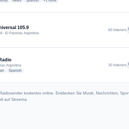
radio stations
radio stations
radio stations
more genres for Radio La Luna
nity
News
Spanish
+1
more
iversal 105.9
f
60 listeners
M · El Palomar, Argentina
Radio
f
30 listeners
mar, Argentina
radio stations
radio stations
ian
Spanish
Radiosender kostenlos online. Entdecken Sie Musik, Nachrichten, Spor
lt auf Streema.