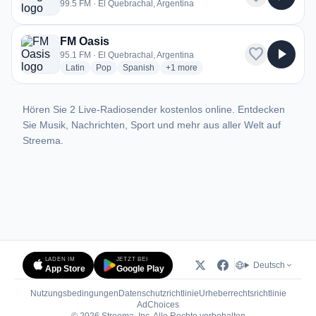
99.5 FM · El Quebrachal, Argentina
FM Oasis
favorite
play_arrow
95.1 FM · El Quebrachal, Argentina
radio stations
radio stations
radio stations
more genres for FM Oasis
Latin
Pop
Spanish
+1
more
Hören Sie 2 Live-Radiosender kostenlos online. Entdecken
Sie Musik, Nachrichten, Sport und mehr aus aller Welt auf
Streema.
LADEN IM
JETZT BEI
Deutsch
App Store
Google Play
Nutzungsbedingungen
Datenschutzrichtlinie
Urheberrechtsrichtlinie
(öffnet in neuem Tab)
AdChoices