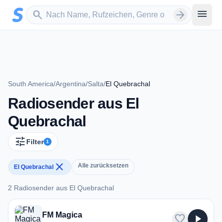
Zum Hauptinhalt springen
Sender suchen
menu
search
arrow_forward
South America
/
Argentina
/
Salta
/
El Quebrachal
Radiosender aus El
Quebrachal
tune
Filter
1
close
Alle zurücksetzen
El Quebrachal
2 Radiosender aus El Quebrachal
2 Radiosender aus El Quebrachal
FM Magica
favorite
play_arrow