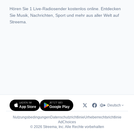
Hören Sie 1 Live-Radiosender kostenlos online. Entdecken
Sie Musik, Nachrichten, Sport und mehr aus aller Welt auf
Streema.
LADEN IM
JETZT BEI
Deutsch
App Store
Google Play
Nutzungsbedingungen
Datenschutzrichtlinie
Urheberrechtsrichtlinie
(öffnet in neuem Tab)
AdChoices
© 2026 Streema, Inc. Alle Rechte vorbehalten