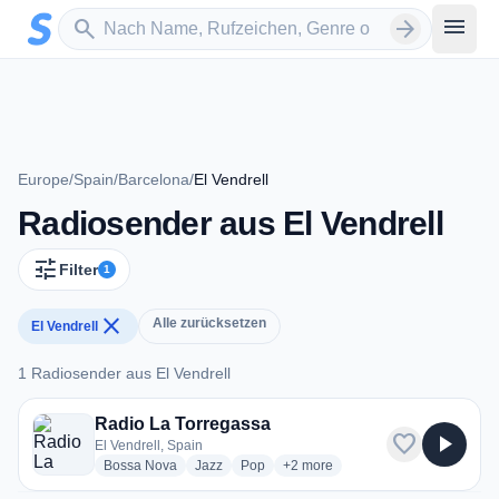
Zum Hauptinhalt springen
Sender suchen
menu
search
arrow_forward
Europe
/
Spain
/
Barcelona
/
El Vendrell
Radiosender aus El Vendrell
tune
Filter
1
close
Alle zurücksetzen
El Vendrell
1 Radiosender aus El Vendrell
1 Radiosender aus El Vendrell
Radio La Torregassa
favorite
play_arrow
El Vendrell, Spain
radio stations
radio stations
radio stations
more genres for Radio La Torreg
Bossa Nova
Jazz
Pop
+2
more