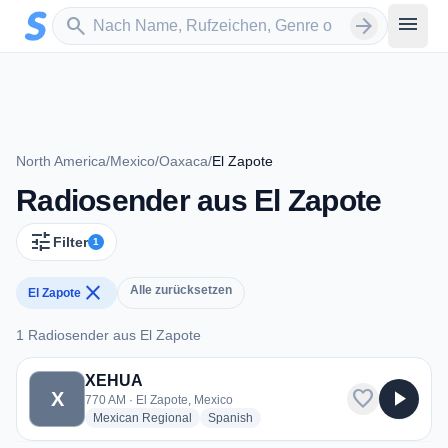
Zum Hauptinhalt springen
Sender suchen
menu
search
arrow_forward
North America
/
Mexico
/
Oaxaca
/
El Zapote
Radiosender aus El Zapote
tune
Filter
1
close
Alle zurücksetzen
El Zapote
1 Radiosender aus El Zapote
1 Radiosender aus El Zapote
XEHUA
favorite
play_arrow
X
770 AM · El Zapote, Mexico
radio stations
radio stations
Mexican Regional
Spanish