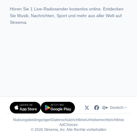
Hören Sie 1 Live-Radiosender kostenlos online. Entdecken
Sie Musik, Nachrichten, Sport und mehr aus aller Welt auf
Streema.
LADEN IM
JETZT BEI
Deutsch
App Store
Google Play
Nutzungsbedingungen
Datenschutzrichtlinie
Urheberrechtsrichtlinie
(öffnet in neuem Tab)
AdChoices
© 2026 Streema, Inc. Alle Rechte vorbehalten