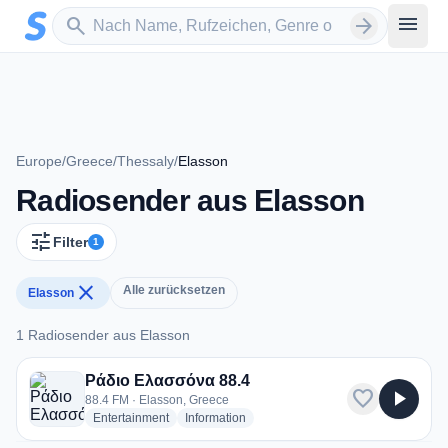
Zum Hauptinhalt springen
Sender suchen
menu
search
arrow_forward
Europe
/
Greece
/
Thessaly
/
Elasson
Radiosender aus Elasson
tune
Filter
1
close
Alle zurücksetzen
Elasson
1 Radiosender aus Elasson
1 Radiosender aus Elasson
Ράδιο Ελασσόνα 88.4
favorite
play_arrow
88.4 FM · Elasson, Greece
radio stations
radio stations
Entertainment
Information