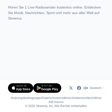
Hören Sie 1 Live-Radiosender kostenlos online. Entdecken
Sie Musik, Nachrichten, Sport und mehr aus aller Welt auf
Streema.
LADEN IM
JETZT BEI
Deutsch
App Store
Google Play
Nutzungsbedingungen
Datenschutzrichtlinie
Urheberrechtsrichtlinie
(öffnet in neuem Tab)
AdChoices
© 2026 Streema, Inc. Alle Rechte vorbehalten