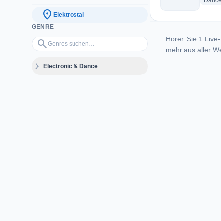
Danc
location_on
Elektrostal
GENRE
Hören Sie 1 Live-
Genres suchen…
search
mehr aus aller We
expand_more
Electronic & Dance