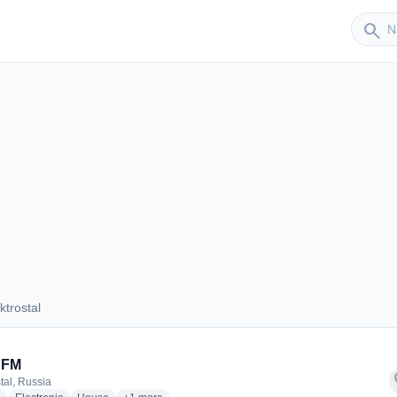
Sender
search
ktrostal
lektrostal
 FM
f
tal, Russia