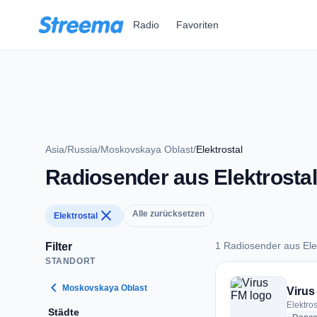
Zum Hauptinhalt springen
Radio
Favoriten
Asia
/
Russia
/
Moskovskaya Oblast
/
Elektrostal
Radiosender aus Elektrostal
close
Alle zurücksetzen
Elektrostal
1 Radiosender aus Ele
Filter
STANDORT
1 Radiosender aus E
chevron_left
Moskovskaya Oblast
Virus
Elektros
Städte