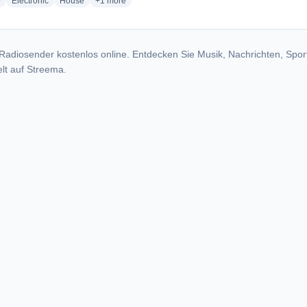
radio stations
radio stations
radio stations
more genres for Virus FM
e
Electronic
House
+1
more
Radiosender kostenlos online. Entdecken Sie Musik, Nachrichten, Spor
lt auf Streema.