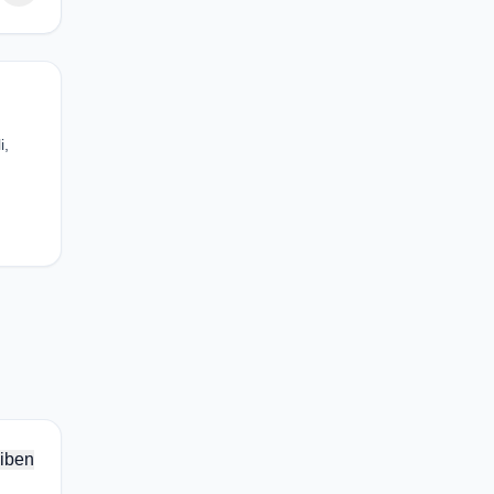
i,
iben