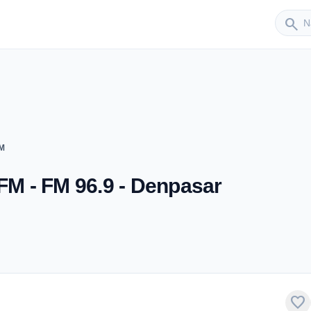
Sender
search
FM
 FM - FM 96.9 - Denpasar
favorite