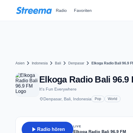
Zum Hauptinhalt springen
Radio
Favoriten
chevron_right
chevron_right
chevron_right
chevron_right
Asien
Indonesia
Bali
Denpasar
Elkoga Radio Bali 96.9 
Elkoga Radio Bali 96.9
It's Fun Everywhere
place
Denpasar, Bali, Indonesia
Pop
World
LIVE
play_arrow
Radio hören
Elkoga Radio Bali 96.9 FM