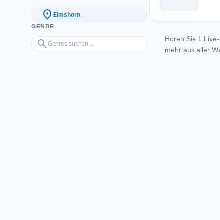
location_on
Elmshorn
GENRE
Hören Sie 1 Live-
Genres suchen…
search
mehr aus aller We