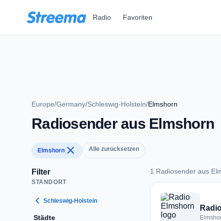
Zum Hauptinhalt springen
Radio
Favoriten
Europe
/
Germany
/
Schleswig-Holstein
/
Elmshorn
Radiosender aus Elmshorn
close
Alle zurücksetzen
Elmshorn
1 Radiosender aus El
Filter
STANDORT
1 Radiosender aus 
chevron_left
Schleswig-Holstein
Radi
Städte
Elmsho