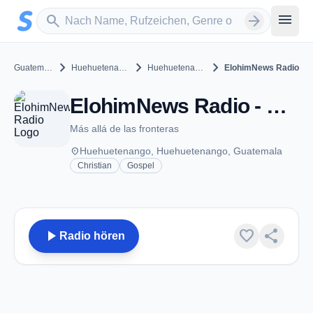
Zum Hauptinhalt springen
Sender suchen
menu
search
arrow_forward
chevron_right
chevron_right
chevron_right
Guatemala
Huehuetenango
Huehuetenango
ElohimNews Radio
ElohimNews Radio - Huehuetenango
Más allá de las fronteras
place
Huehuetenango, Huehuetenango, Guatemala
Christian
Gospel
play_arrow
favorite
share
Radio hören