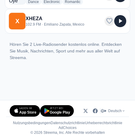
radio stations
radio stations
radio stations
Dance
Electronic
Romantic
XHEZA
favorite
play_arrow
X
102.9 FM · Emiliano Zapata, Mexico
Hören Sie 2 Live-Radiosender kostenlos online. Entdecken
Sie Musik, Nachrichten, Sport und mehr aus aller Welt auf
Streema.
LADEN IM
JETZT BEI
Deutsch
App Store
Google Play
Nutzungsbedingungen
Datenschutzrichtlinie
Urheberrechtsrichtlinie
(öffnet in neuem Tab)
AdChoices
© 2026 Streema, Inc. Alle Rechte vorbehalten