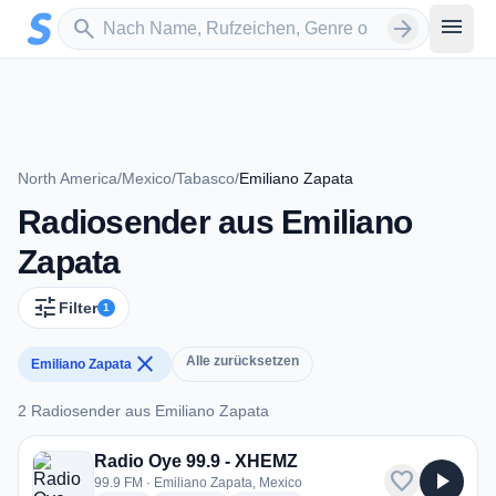
Zum Hauptinhalt springen
Sender suchen
menu
search
arrow_forward
North America
/
Mexico
/
Tabasco
/
Emiliano Zapata
Radiosender aus Emiliano
Zapata
tune
Filter
1
close
Alle zurücksetzen
Emiliano Zapata
2 Radiosender aus Emiliano Zapata
2 Radiosender aus Emiliano Zapata
Radio Oye 99.9 - XHEMZ
favorite
play_arrow
99.9 FM · Emiliano Zapata, Mexico