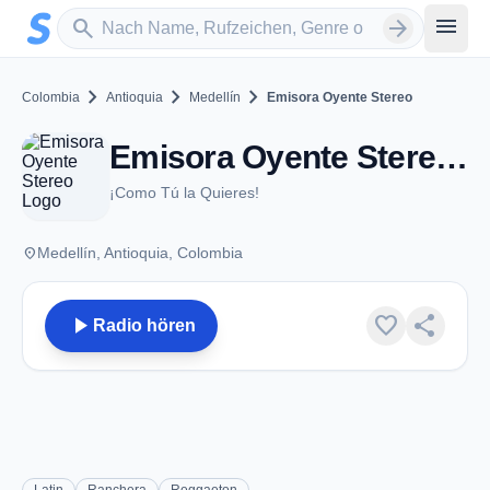
Zum Hauptinhalt springen
Sender suchen
menu
search
arrow_forward
chevron_right
chevron_right
chevron_right
Colombia
Antioquia
Medellín
Emisora Oyente Stereo
Emisora Oyente Stereo - FM 107.4 - Medellín
¡Como Tú la Quieres!
place
Medellín, Antioquia, Colombia
play_arrow
favorite
share
Radio hören