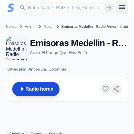
Zum Hauptinhalt springen
Sender suchen
menu
search
arrow_forward
chevron_right
chevron_right
chevron_right
Colombia
Antioquia
Medellín
Emisoras Medellin - Radio Avivamiento
Emisoras Medellin - Radio Avivamiento - Medellín
Aviva El Fuego Que Hay En Ti
place
Medellín, Antioquia, Colombia
play_arrow
favorite
share
Radio hören