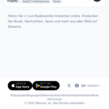
radio stations
radio stations
Adult Contemporary
News
Hören Sie 1 Live-Radiosender kostenlos online. Entdecken
Sie Musik, Nachrichten, Sport und mehr aus aller Welt auf
Streema.
LADEN IM
JETZT BEI
Deutsch
App Store
Google Play
Nutzungsbedingungen
Datenschutzrichtlinie
Urheberrechtsrichtlinie
(öffnet in neuem Tab)
AdChoices
© 2026 Streema, Inc. Alle Rechte vorbehalten