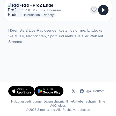
RRI - Pro2 Ende
favorite
play_arrow
104.8 FM · Ende, Indonesia
radio stations
radio stations
Information
Variety
Hören Sie 2 Live-Radiosender kostenlos online. Entdecken
Sie Musik, Nachrichten, Sport und mehr aus aller Welt auf
Streema.
LADEN IM
JETZT BEI
Deutsch
App Store
Google Play
Nutzungsbedingungen
Datenschutzrichtlinie
Urheberrechtsrichtlinie
(öffnet in neuem Tab)
AdChoices
© 2026 Streema, Inc. Alle Rechte vorbehalten