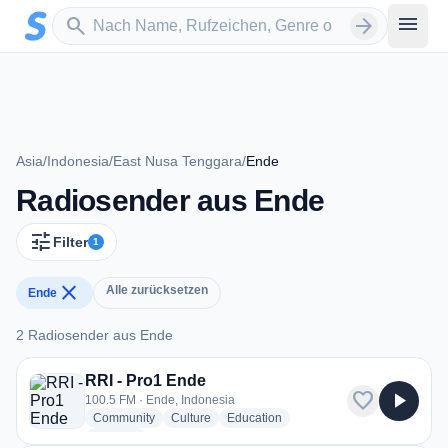
Zum Hauptinhalt springen
Sender suchen
menu
search
arrow_forward
Asia
/
Indonesia
/
East Nusa Tenggara
/
Ende
Radiosender aus Ende
tune
Filter
1
close
Alle zurücksetzen
Ende
2 Radiosender aus Ende
2 Radiosender aus Ende
RRI - Pro1 Ende
favorite
play_arrow
100.5 FM · Ende, Indonesia
radio stations
radio stations
radio stations
Community
Culture
Education
more genres for RRI - Pro1 Ende
+2
more