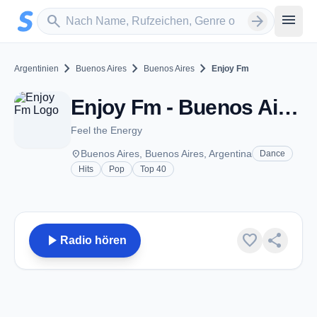
Zum Hauptinhalt springen
Sender suchen
menu
search
arrow_forward
chevron_right
chevron_right
chevron_right
Argentinien
Buenos Aires
Buenos Aires
Enjoy Fm
Enjoy Fm - Buenos Aires
Feel the Energy
place
Buenos Aires, Buenos Aires, Argentina
Dance
Hits
Pop
Top 40
play_arrow
favorite
share
Radio hören