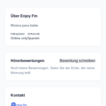
Über Enjoy Fm
Música para bailar
FREQUENZ
SPRACHE
Online only
Spanish
Hörerbewertungen
Bewertung schreiben
Noch keine Bewertungen. Seien Sie der Erste, der seine
Meinung teilt!
Kontakt
language
njoy.fm