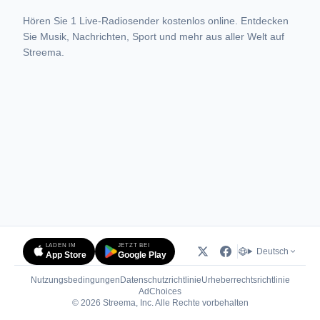
Hören Sie 1 Live-Radiosender kostenlos online. Entdecken
Sie Musik, Nachrichten, Sport und mehr aus aller Welt auf
Streema.
LADEN IM
JETZT BEI
Deutsch
App Store
Google Play
Nutzungsbedingungen
Datenschutzrichtlinie
Urheberrechtsrichtlinie
(öffnet in neuem Tab)
AdChoices
© 2026 Streema, Inc. Alle Rechte vorbehalten