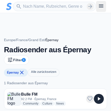
Zum Hauptinhalt springen
Sender suchen
menu
search
arrow_forward
Europe
/
France
/
Grand Est
/
Épernay
Radiosender aus Épernay
tune
Filter
1
close
Alle zurücksetzen
Épernay
1 Radiosender aus Épernay
1 Radiosender aus Épernay
Bulle FM
favorite
play_arrow
92.2 FM · Épernay, France
radio stations
radio stations
radio stations
Community
Culture
News