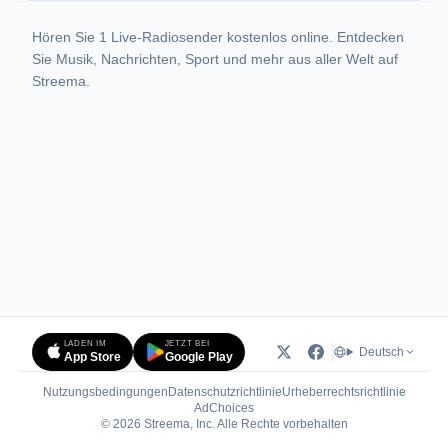
Hören Sie 1 Live-Radiosender kostenlos online. Entdecken
Sie Musik, Nachrichten, Sport und mehr aus aller Welt auf
Streema.
LADEN IM
JETZT BEI
Deutsch
App Store
Google Play
Nutzungsbedingungen
Datenschutzrichtlinie
Urheberrechtsrichtlinie
(öffnet in neuem Tab)
AdChoices
© 2026 Streema, Inc. Alle Rechte vorbehalten