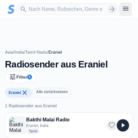
Zum Hauptinhalt springen
Sender suchen
menu
search
arrow_forward
Asia
/
India
/
Tamil Nadu
/
Eraniel
Radiosender aus Eraniel
tune
Filter
1
close
Alle zurücksetzen
Eraniel
1 Radiosender aus Eraniel
1 Radiosender aus Eraniel
Bakthi Malai Radio
favorite
play_arrow
Eraniel, India
radio stations
Tamil