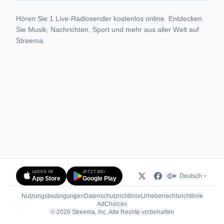
Hören Sie 1 Live-Radiosender kostenlos online. Entdecken
Sie Musik, Nachrichten, Sport und mehr aus aller Welt auf
Streema.
LADEN IM
JETZT BEI
Deutsch
App Store
Google Play
Nutzungsbedingungen
Datenschutzrichtlinie
Urheberrechtsrichtlinie
(öffnet in neuem Tab)
AdChoices
© 2026 Streema, Inc. Alle Rechte vorbehalten