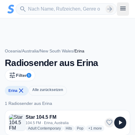
Zum Hauptinhalt springen
Sender suchen
menu
search
arrow_forward
Oceania
/
Australia
/
New South Wales
/
Erina
Radiosender aus Erina
tune
Filter
1
close
Alle zurücksetzen
Erina
1 Radiosender aus Erina
1 Radiosender aus Erina
Star 104.5 FM
favorite
play_arrow
104.5 FM · Erina, Australia
radio stations
radio stations
radio stations
more genres for Star 104
Adult Contemporary
Hits
Pop
+1
more