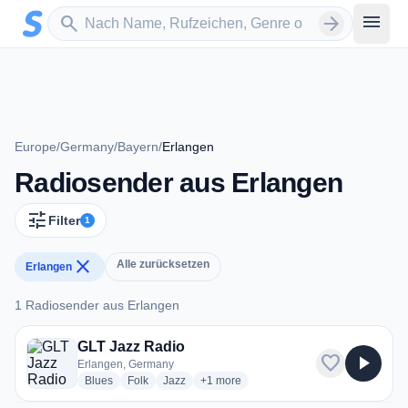
Zum Hauptinhalt springen
Sender suchen
menu
search
arrow_forward
Europe
/
Germany
/
Bayern
/
Erlangen
Radiosender aus Erlangen
tune
Filter
1
close
Alle zurücksetzen
Erlangen
1 Radiosender aus Erlangen
1 Radiosender aus Erlangen
GLT Jazz Radio
favorite
play_arrow
Erlangen, Germany
radio stations
radio stations
radio stations
more genres for GLT Jazz Radio
Blues
Folk
Jazz
+1
more