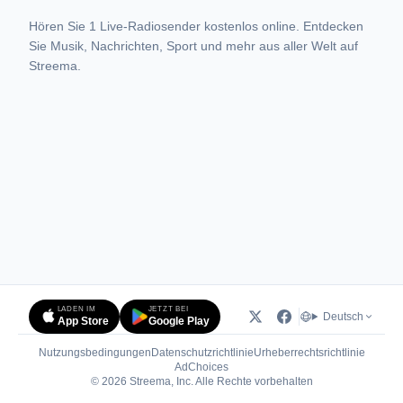
Hören Sie 1 Live-Radiosender kostenlos online. Entdecken
Sie Musik, Nachrichten, Sport und mehr aus aller Welt auf
Streema.
LADEN IM
JETZT BEI
Deutsch
App Store
Google Play
Nutzungsbedingungen
Datenschutzrichtlinie
Urheberrechtsrichtlinie
(öffnet in neuem Tab)
AdChoices
© 2026 Streema, Inc. Alle Rechte vorbehalten