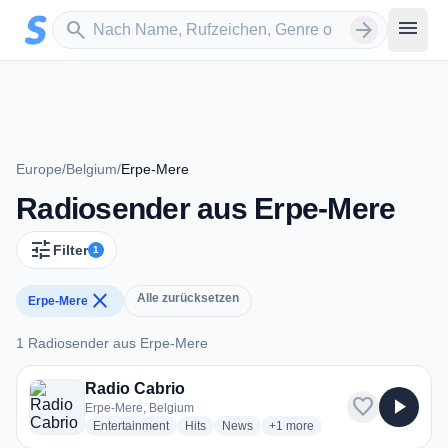
Zum Hauptinhalt springen
Sender suchen
menu
search
arrow_forward
Europe
/
Belgium
/
Erpe-Mere
Radiosender aus Erpe-Mere
tune
Filter
1
close
Alle zurücksetzen
Erpe-Mere
1 Radiosender aus Erpe-Mere
1 Radiosender aus Erpe-Mere
Radio Cabrio
favorite
play_arrow
Erpe-Mere, Belgium
radio stations
radio stations
radio stations
more genres for Radio Cabrio
Entertainment
Hits
News
+1
more