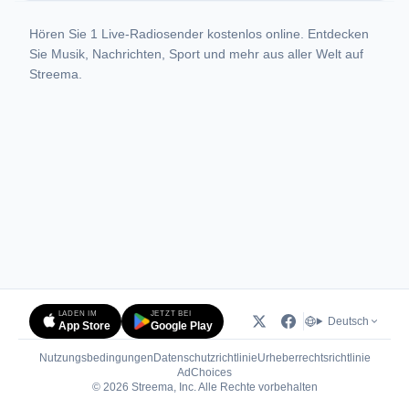
Hören Sie 1 Live-Radiosender kostenlos online. Entdecken
Sie Musik, Nachrichten, Sport und mehr aus aller Welt auf
Streema.
LADEN IM
JETZT BEI
Deutsch
App Store
Google Play
Nutzungsbedingungen
Datenschutzrichtlinie
Urheberrechtsrichtlinie
(öffnet in neuem Tab)
AdChoices
© 2026 Streema, Inc. Alle Rechte vorbehalten