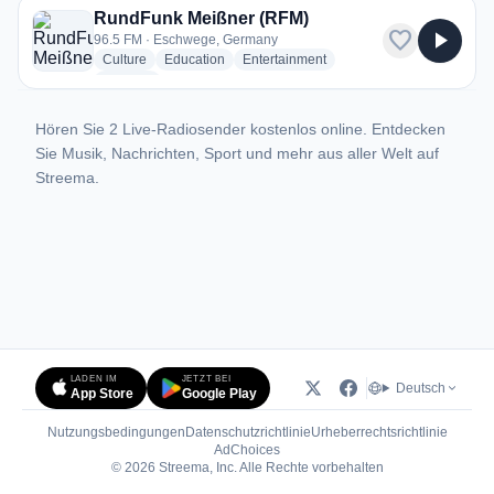
RundFunk Meißner (RFM)
favorite
play_arrow
96.5 FM · Eschwege, Germany
radio stations
radio stations
radio stations
Culture
Education
Entertainment
more genres for RundFunk Meißner (RFM)
+3
more
Hören Sie 2 Live-Radiosender kostenlos online. Entdecken
Sie Musik, Nachrichten, Sport und mehr aus aller Welt auf
Streema.
LADEN IM
JETZT BEI
Deutsch
App Store
Google Play
Nutzungsbedingungen
Datenschutzrichtlinie
Urheberrechtsrichtlinie
(öffnet in neuem Tab)
AdChoices
© 2026 Streema, Inc. Alle Rechte vorbehalten