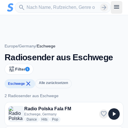
Zum Hauptinhalt springen
Sender suchen
menu
search
arrow_forward
Europe
/
Germany
/
Eschwege
Radiosender aus Eschwege
tune
Filter
1
close
Alle zurücksetzen
Eschwege
2 Radiosender aus Eschwege
2 Radiosender aus Eschwege
Radio Polska Fala FM
favorite
play_arrow
Eschwege, Germany
radio stations
radio stations
radio stations
Dance
Hits
Pop