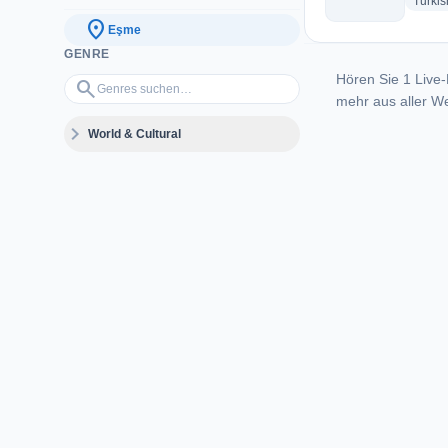
Turkis
location_on
Eşme
GENRE
Hören Sie 1 Live-
Genres suchen…
search
mehr aus aller We
expand_more
World & Cultural