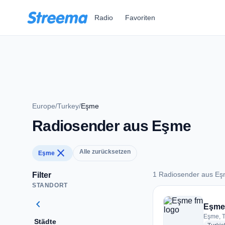
Zum Hauptinhalt springen
Radio
Favoriten
Europe
/
Turkey
/
Eşme
Radiosender aus Eşme
close
Alle zurücksetzen
Eşme
1 Radiosender aus E
Filter
STANDORT
1 Radiosender aus
chevron_left
Eşme
Eşme, 
Städte