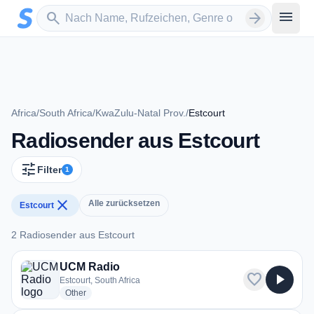
Zum Hauptinhalt springen
Sender suchen
menu
search
arrow_forward
Africa
/
South Africa
/
KwaZulu-Natal Prov.
/
Estcourt
Radiosender aus Estcourt
tune
Filter
1
close
Alle zurücksetzen
Estcourt
2 Radiosender aus Estcourt
2 Radiosender aus Estcourt
UCM Radio
favorite
play_arrow
Estcourt, South Africa
radio stations
Other