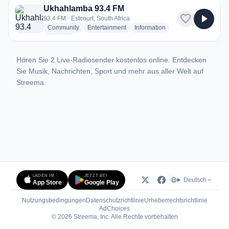
Ukhahlamba 93.4 FM
favorite
play_arrow
93.4 FM · Estcourt, South Africa
radio stations
radio stations
radio stations
Community
Entertainment
Information
more genres for Ukhahlamba 93.4 FM
+2
more
Hören Sie 2 Live-Radiosender kostenlos online. Entdecken
Sie Musik, Nachrichten, Sport und mehr aus aller Welt auf
Streema.
LADEN IM
JETZT BEI
Deutsch
App Store
Google Play
Nutzungsbedingungen
Datenschutzrichtlinie
Urheberrechtsrichtlinie
(öffnet in neuem Tab)
AdChoices
© 2026 Streema, Inc. Alle Rechte vorbehalten