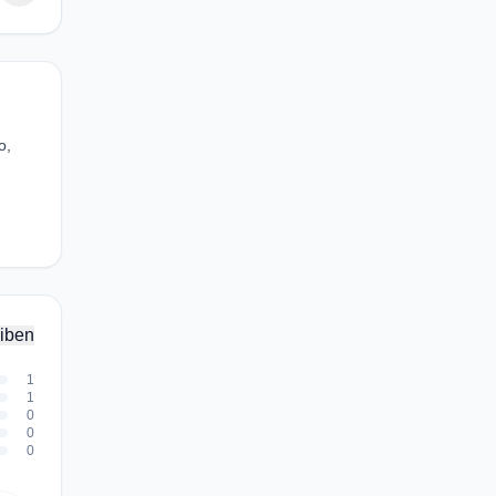
o,
iben
1
1
0
0
0