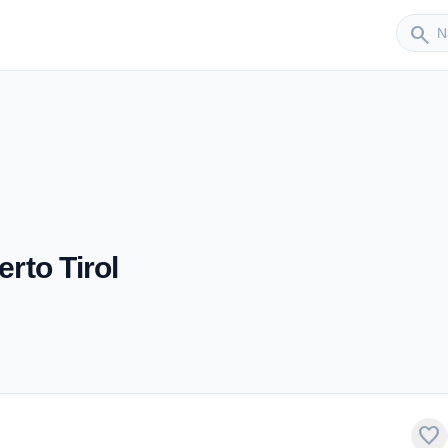
Sender
search
erto Tirol
favorite