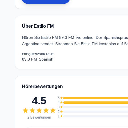
Über Estilo FM
Hören Sie Estilo FM 89.3 FM live online. Der Spanishsprac
Argentina sendet. Streamen Sie Estilo FM kostenlos auf S
FREQUENZ
SPRACHE
89.3 FM
Spanish
Hörerbewertungen
4.5
5
star
4
star
3
star
star
star
star
star
star
2
star
1
star
2 Bewertungen