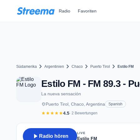
Zum Hauptinhalt springen
Radio
Favoriten
chevron_right
chevron_right
chevron_right
chevron_right
Südamerika
Argentinien
Chaco
Puerto Tirol
Estilo FM
Estilo FM - FM 89.3 - Pu
La nueva sensación
place
Puerto Tirol, Chaco, Argentina
Spanish
star
star
star
star
star
4.5
· 2 Bewertungen
LIVE
play_arrow
Radio hören
Estilo FM