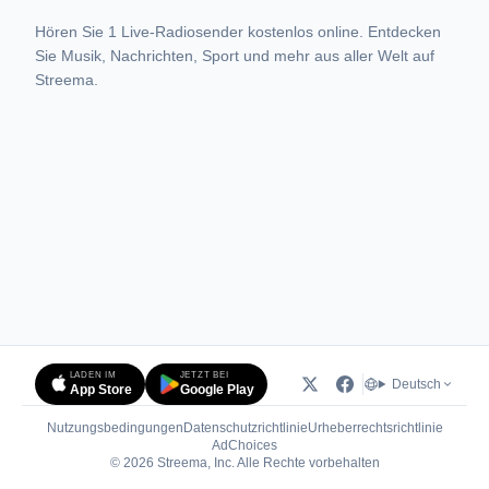
Hören Sie 1 Live-Radiosender kostenlos online. Entdecken
Sie Musik, Nachrichten, Sport und mehr aus aller Welt auf
Streema.
LADEN IM
JETZT BEI
Deutsch
App Store
Google Play
Nutzungsbedingungen
Datenschutzrichtlinie
Urheberrechtsrichtlinie
(öffnet in neuem Tab)
AdChoices
© 2026 Streema, Inc. Alle Rechte vorbehalten