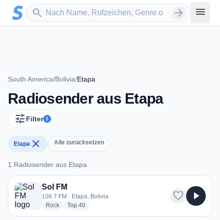
Zum Hauptinhalt springen
Sender suchen
menu
search
arrow_forward
South America
/
Bolivia
/
Etapa
Radiosender aus Etapa
tune
Filter
1
close
Alle zurücksetzen
Etapa
1 Radiosender aus Etapa
1 Radiosender aus Etapa
Sol FM
favorite
play_arrow
106.7 FM · Etapa, Bolivia
radio stations
radio stations
Rock
Top 40