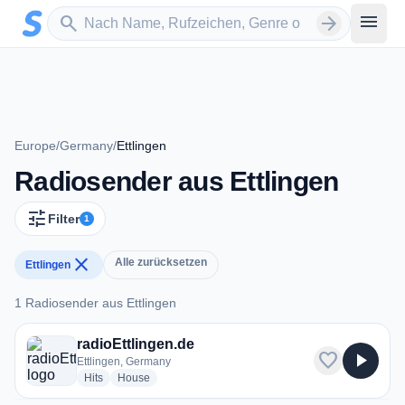
Zum Hauptinhalt springen
Sender suchen
menu
search
arrow_forward
Europe
/
Germany
/
Ettlingen
Radiosender aus Ettlingen
tune
Filter
1
close
Alle zurücksetzen
Ettlingen
1 Radiosender aus Ettlingen
1 Radiosender aus Ettlingen
radioEttlingen.de
favorite
play_arrow
Ettlingen, Germany
radio stations
radio stations
Hits
House