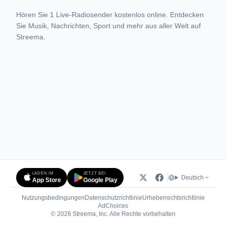
Hören Sie 1 Live-Radiosender kostenlos online. Entdecken
Sie Musik, Nachrichten, Sport und mehr aus aller Welt auf
Streema.
LADEN IM
JETZT BEI
Deutsch
App Store
Google Play
Nutzungsbedingungen
Datenschutzrichtlinie
Urheberrechtsrichtlinie
(öffnet in neuem Tab)
AdChoices
© 2026 Streema, Inc. Alle Rechte vorbehalten