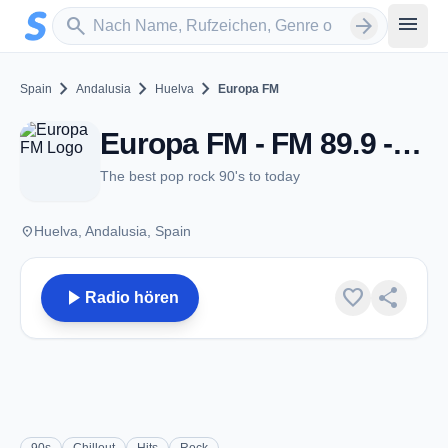
Zum Hauptinhalt springen
Sender suchen
menu
search
arrow_forward
chevron_right
chevron_right
chevron_right
Spain
Andalusia
Huelva
Europa FM
Europa FM - FM 89.9 - Huelva
The best pop rock 90's to today
place
Huelva, Andalusia, Spain
play_arrow
favorite
share
Radio hören