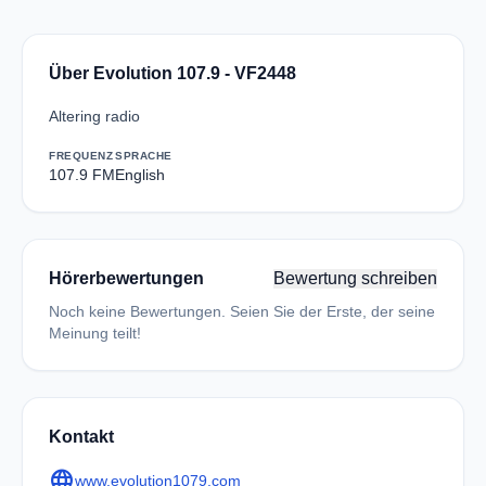
Über Evolution 107.9 - VF2448
Altering radio
FREQUENZ
SPRACHE
107.9 FM
English
Hörerbewertungen
Bewertung schreiben
Noch keine Bewertungen. Seien Sie der Erste, der seine
Meinung teilt!
Kontakt
language
www.evolution1079.com