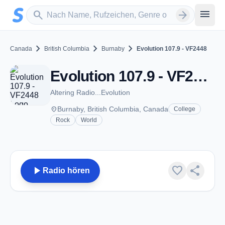
Zum Hauptinhalt springen
Sender suchen
menu
search
arrow_forward
chevron_right
chevron_right
chevron_right
Canada
British Columbia
Burnaby
Evolution 107.9 - VF2448
Evolution 107.9 - VF2448 - FM 107.9 - Burnaby, BC
Altering Radio...Evolution
place
Burnaby, British Columbia, Canada
College
Rock
World
play_arrow
favorite
share
Radio hören