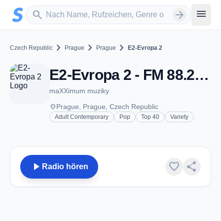
Zum Hauptinhalt springen
Sender suchen
menu
search
arrow_forward
chevron_right
chevron_right
chevron_right
Czech Republic
Prague
Prague
E2-Evropa 2
E2-Evropa 2 - FM 88.2 - Prague
maXXimum muziky
place
Prague, Prague, Czech Republic
Adult Contemporary
Pop
Top 40
Variety
play_arrow
favorite
share
Radio hören