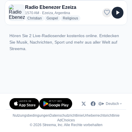
Radio Ebenezer Ezeiza
favorite
play_arrow
1570 AM · Ezeiza, Argentina
radio stations
radio stations
radio stations
Christian
Gospel
Religious
Hören Sie 2 Live-Radiosender kostenlos online. Entdecken
Sie Musik, Nachrichten, Sport und mehr aus aller Welt auf
Streema.
LADEN IM
JETZT BEI
Deutsch
App Store
Google Play
Nutzungsbedingungen
Datenschutzrichtlinie
Urheberrechtsrichtlinie
(öffnet in neuem Tab)
AdChoices
© 2026 Streema, Inc. Alle Rechte vorbehalten