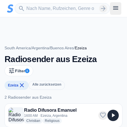
Zum Hauptinhalt springen
Sender suchen
menu
search
arrow_forward
South America
/
Argentina
/
Buenos Aires
/
Ezeiza
Radiosender aus Ezeiza
tune
Filter
1
close
Alle zurücksetzen
Ezeiza
2 Radiosender aus Ezeiza
2 Radiosender aus Ezeiza
Radio Difusora Emanuel
favorite
play_arrow
1600 AM · Ezeiza, Argentina
radio stations
radio stations
Christian
Religious