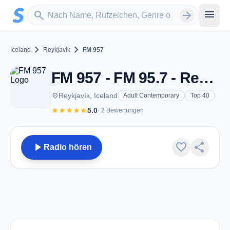
Zum Hauptinhalt springen
Sender suchen
menu
search
arrow_forward
chevron_right
chevron_right
Iceland
Reykjavík
FM 957
FM 957 - FM 95.7 - Reykjavík
place
Reykjavík, Iceland
Adult Contemporary
Top 40
star
star
star
star
star
5.0
· 2 Bewertungen
play_arrow
favorite
share
Radio hören