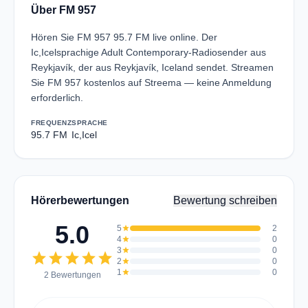
Über FM 957
Hören Sie FM 957 95.7 FM live online. Der
Ic,Icelsprachige Adult Contemporary-Radiosender aus
Reykjavík, der aus Reykjavík, Iceland sendet. Streamen
Sie FM 957 kostenlos auf Streema — keine Anmeldung
erforderlich.
FREQUENZ
SPRACHE
95.7 FM
Ic,Icel
Hörerbewertungen
Bewertung schreiben
5.0
5
star
2
4
star
0
3
star
0
star
star
star
star
star
2
star
0
1
star
0
2 Bewertungen