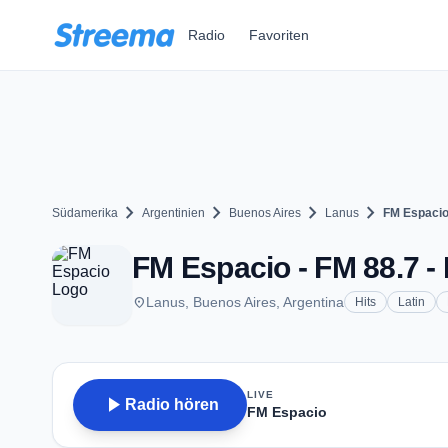
Zum Hauptinhalt springen
Radio
Favoriten
chevron_right
chevron_right
chevron_right
chevron_right
Südamerika
Argentinien
Buenos Aires
Lanus
FM Espaci
FM Espacio - FM 88.7 -
place
Lanus, Buenos Aires, Argentina
Hits
Latin
LIVE
play_arrow
Radio hören
FM Espacio