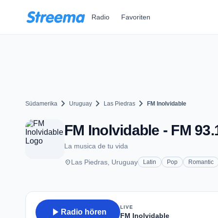
Zum Hauptinhalt springen
Radio
Favoriten
chevron_right
chevron_right
chevron_right
Südamerika
Uruguay
Las Piedras
FM Inolvidable
FM Inolvidable - FM 93.
La musica de tu vida
place
Las Piedras, Uruguay
Latin
Pop
Romantic
LIVE
play_arrow
Radio hören
FM Inolvidable