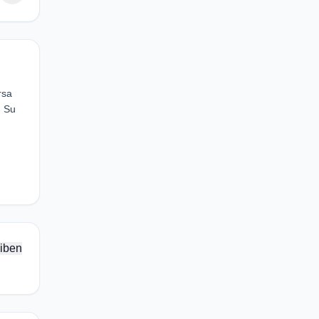
rsa
. Su
iben