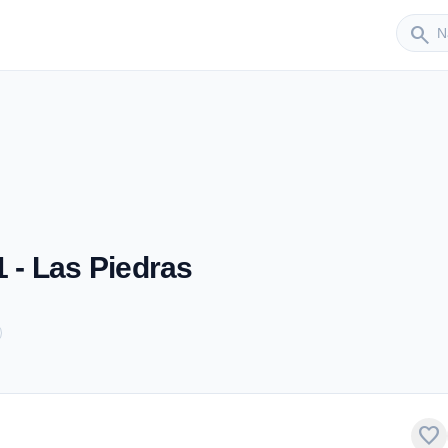
Sender
search
1 - Las Piedras
favorite