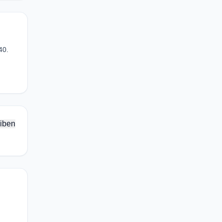
40.
iben