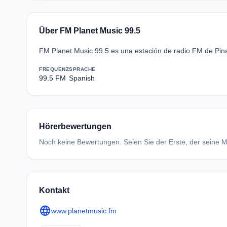
Über FM Planet Music 99.5
FM Planet Music 99.5 es una estación de radio FM de Pina
FREQUENZ
SPRACHE
99.5 FM
Spanish
Hörerbewertungen
Noch keine Bewertungen. Seien Sie der Erste, der seine Me
Kontakt
language
www.planetmusic.fm