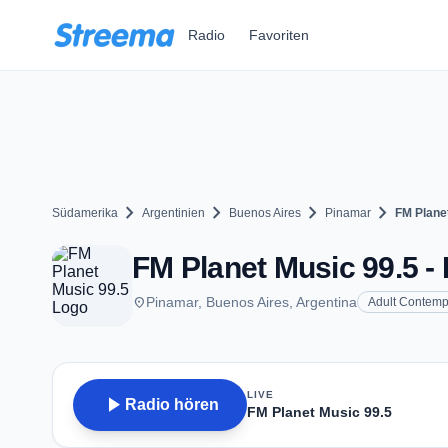
Zum Hauptinhalt springen
Radio
Favoriten
chevron_right
chevron_right
chevron_right
chevron_right
Südamerika
Argentinien
Buenos Aires
Pinamar
FM Plane
FM Planet Music 99.5 -
place
Pinamar, Buenos Aires, Argentina
Adult Contemp
LIVE
play_arrow
Radio hören
FM Planet Music 99.5