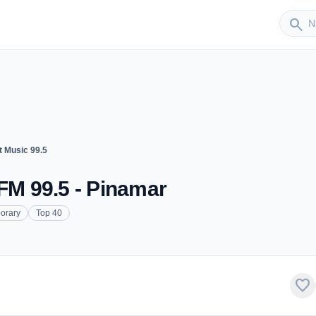
Sender
search
t Music 99.5
 FM 99.5 - Pinamar
orary
Top 40
favorite