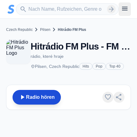
Zum Hauptinhalt springen
Sender suchen
menu
search
arrow_forward
chevron_right
chevron_right
Czech Republic
Pilsen
Hitrádio FM Plus
Hitrádio FM Plus - FM 106.1 - Pilsen
rádio, které hraje
place
Pilsen, Czech Republic
Hits
Pop
Top 40
play_arrow
favorite
share
Radio hören