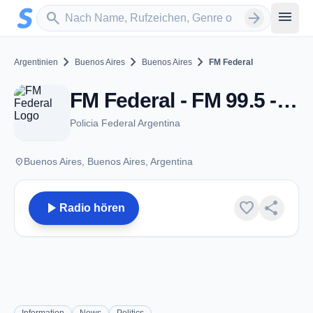
Zum Hauptinhalt springen
Sender suchen
menu
search
arrow_forward
chevron_right
chevron_right
chevron_right
Argentinien
Buenos Aires
Buenos Aires
FM Federal
FM Federal - FM 99.5 - Buenos Aires
Policia Federal Argentina
place
Buenos Aires, Buenos Aires, Argentina
play_arrow
favorite
share
Radio hören