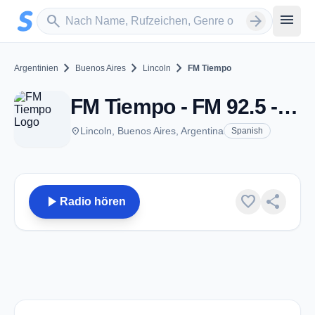
Zum Hauptinhalt springen
Sender suchen
menu
search
arrow_forward
chevron_right
chevron_right
chevron_right
Argentinien
Buenos Aires
Lincoln
FM Tiempo
FM Tiempo - FM 92.5 - Lincoln
place
Lincoln, Buenos Aires, Argentina
Spanish
play_arrow
favorite
share
Radio hören