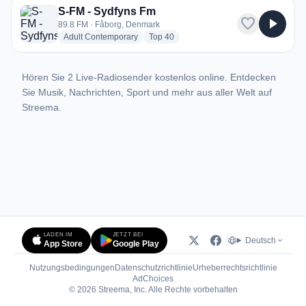
S-FM - Sydfyns Fm
favorite
play_arrow
89.8 FM · Fåborg, Denmark
radio stations
radio stations
Adult Contemporary
Top 40
Hören Sie 2 Live-Radiosender kostenlos online. Entdecken
Sie Musik, Nachrichten, Sport und mehr aus aller Welt auf
Streema.
LADEN IM
JETZT BEI
Deutsch
App Store
Google Play
Nutzungsbedingungen
Datenschutzrichtlinie
Urheberrechtsrichtlinie
(öffnet in neuem Tab)
AdChoices
© 2026 Streema, Inc. Alle Rechte vorbehalten