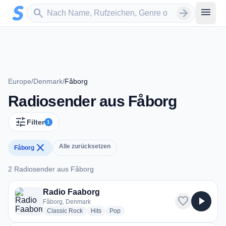
Zum Hauptinhalt springen
Sender suchen
menu
search
arrow_forward
Europe
/
Denmark
/
Fåborg
Radiosender aus Fåborg
tune
Filter
1
close
Alle zurücksetzen
Fåborg
2 Radiosender aus Fåborg
2 Radiosender aus Fåborg
Radio Faaborg
favorite
play_arrow
Fåborg, Denmark
radio stations
radio stations
radio stations
Classic Rock
Hits
Pop