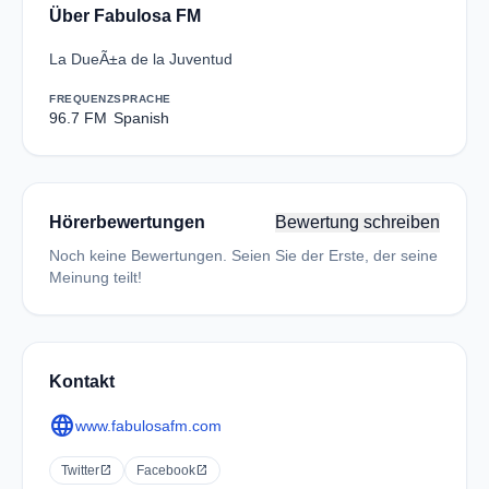
Über Fabulosa FM
La DueÃ±a de la Juventud
FREQUENZ
SPRACHE
96.7 FM
Spanish
Hörerbewertungen
Bewertung schreiben
Noch keine Bewertungen. Seien Sie der Erste, der seine
Meinung teilt!
Kontakt
language
www.fabulosafm.com
Twitter
open_in_new
Facebook
open_in_new