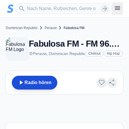
Zum Hauptinhalt springen
Sender suchen
menu
search
arrow_forward
chevron_right
chevron_right
Dominican Republic
Peravia
Fabulosa FM
Fabulosa FM - FM 96.7 - Peravia
place
Peravia, Dominican Republic
Chillout
Hip Hop
play_arrow
favorite
share
Radio hören