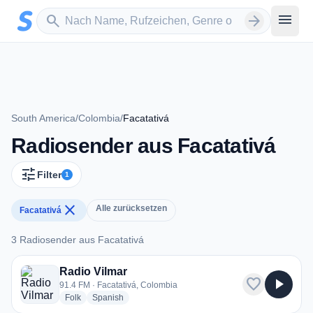
Zum Hauptinhalt springen
Sender suchen
menu
search
arrow_forward
South America
/
Colombia
/
Facatativá
Radiosender aus Facatativá
tune
Filter
1
close
Alle zurücksetzen
Facatativá
3 Radiosender aus Facatativá
3 Radiosender aus Facatativá
Radio Vilmar
favorite
play_arrow
91.4 FM · Facatativá, Colombia
radio stations
radio stations
Folk
Spanish