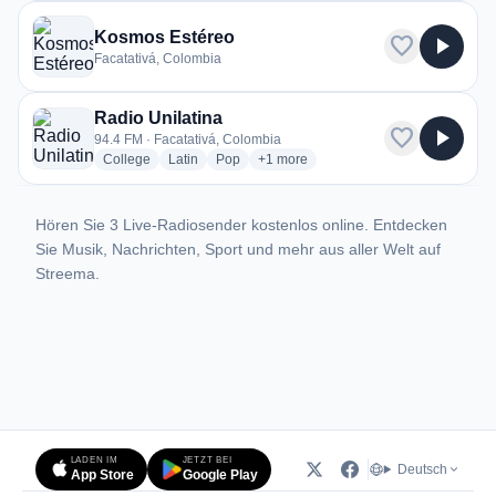
Kosmos Estéreo
favorite
play_arrow
Facatativá, Colombia
Radio Unilatina
favorite
play_arrow
94.4 FM · Facatativá, Colombia
radio stations
radio stations
radio stations
more genres for Radio Unilatina
College
Latin
Pop
+1
more
Hören Sie 3 Live-Radiosender kostenlos online. Entdecken
Sie Musik, Nachrichten, Sport und mehr aus aller Welt auf
Streema.
LADEN IM
JETZT BEI
Deutsch
App Store
Google Play